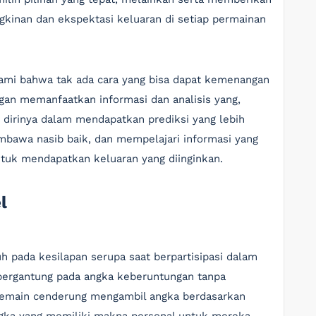
inan dan ekspektasi keluaran di setiap permainan
hami bahwa tak ada cara yang bisa dapat kemenangan
gan memanfaatkan informasi dan analisis yang,
irinya dalam mendapatkan prediksi yang lebih
mbawa nasib baik, dan mempelajari informasi yang
ntuk mendapatkan keluaran yang diinginkan.
l
uh pada kesilapan serupa saat berpartisipasi dalam
h bergantung pada angka keberuntungan tanpa
pemain cenderung mengambil angka berdasarkan