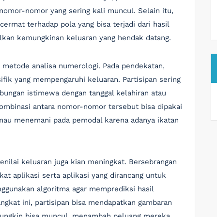
nomor-nomor yang sering kali muncul. Selain itu,
rmat terhadap pola yang bisa terjadi dari hasil
alkan kemungkinan keluaran yang hendak datang.
h metode analisa numerologi. Pada pendekatan,
sifik yang mempengaruhi keluaran. Partisipan sering
bungan istimewa dengan tanggal kelahiran atau
ombinasi antara nomor-nomor tersebut bisa dipakai
k mau menemani pada pemodal karena adanya ikatan
nilai keluaran juga kian meningkat. Bersebrangan
at aplikasi serta aplikasi yang dirancang untuk
nggunakan algoritma agar memprediksi hasil
angkat ini, partisipan bisa mendapatkan gambaran
g mungkin bisa muncul, menambah peluang mereka