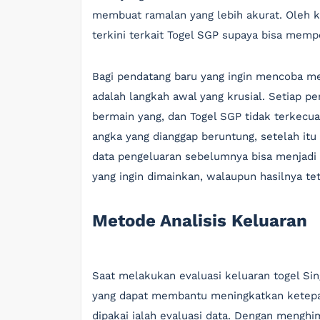
membuat ramalan yang lebih akurat. Oleh k
terkini terkait Togel SGP supaya bisa memp
Bagi pendatang baru yang ingin mencoba m
adalah langkah awal yang krusial. Setiap p
bermain yang, dan Togel SGP tidak terkecua
angka yang dianggap beruntung, setelah it
data pengeluaran sebelumnya bisa menjadi
yang ingin dimainkan, walaupun hasilnya te
Metode Analisis Keluaran
Saat melakukan evaluasi keluaran togel Si
yang dapat membantu meningkatkan ketepat
dipakai ialah evaluasi data. Dengan mengh