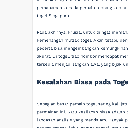
pemahaman kepada pemain tentang kemungk
togel Singapura.
Pada akhirnya, krusial untuk diingat mema
kemenangan mutlak togel. Akan tetapi, den
peserta bisa mengembangkan kemungkinan d
akurat. Di togel, tiap nombor mendapat me
tersedia menjadi langkah awal yang bijak u
Kesalahan Biasa pada Toge
Sebagian besar pemain togel sering kali jat
permainan ini. Satu kesilapan biasa adala
landasan analisis yang mendalam. Banyak 