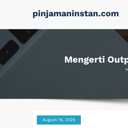
Skip
pinjamaninstan.com
to
content
Mengerti Outp
August 16, 2025