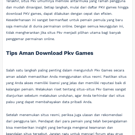
Terakhir, situs Pkv umumnya memiliki antarmuka yang ramah pengguna
dan mudah dinavigasi. Setiap langkah, mulai dari daftar PKV games hingga
download PKV games, dapat dilakukan dengan cepat dan efisien.
Kesederhanaan ini sangat bermanfaat untuk pemain pemula yang baru
saja memulai di dunia permainan online. Dengan semua keunggulan ini,
tidak mengherankan jika situs Pkv menjadi pilihan utama bagi banyak
penggemar permainan online.
Tips Aman Download Pkv Games
Salah satu langkah paling penting dalam mengunduh Pkv Games secara
aman adalah memastikan Anda menggunakan situs resmi. Pastikan situs
yang Anda akses memiliki lisensi yang jelas dan memiliki reputasi baik di
kalangan pemain. Melakukan riset tentang situs-situs Pkv Games sangat
dianjurkan sebelum melakukan unduhan, agar Anda terhindar dari situs
palsu yang dapat membahayakan data pribadi Anda.
Setelah menemukan situs resmi, periksa juga ulasan dan rekomendasi
dari pengguna lain. Pendapat dari para pemain yang telah berpengalaman
bisa memberikan insight yang berharga mengenai keamanan dan
keandalan situs tersebut. Jangan ragu untuk mencari forum atau grup