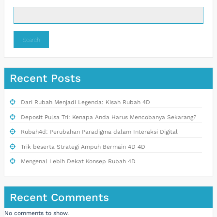
Search
Recent Posts
Dari Rubah Menjadi Legenda: Kisah Rubah 4D
Deposit Pulsa Tri: Kenapa Anda Harus Mencobanya Sekarang?
Rubah4d: Perubahan Paradigma dalam Interaksi Digital
Trik beserta Strategi Ampuh Bermain 4D 4D
Mengenal Lebih Dekat Konsep Rubah 4D
Recent Comments
No comments to show.