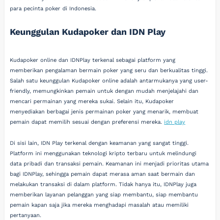
para pecinta poker di Indonesia.
Keunggulan Kudapoker dan IDN Play
Kudapoker online dan IDNPlay terkenal sebagai platform yang
memberikan pengalaman bermain poker yang seru dan berkualitas tinggi.
Salah satu keunggulan Kudapoker online adalah antarmukanya yang user-
friendly, memungkinkan pemain untuk dengan mudah menjelajahi dan
mencari permainan yang mereka sukai. Selain itu, Kudapoker
menyediakan berbagai jenis permainan poker yang menarik, membuat
pemain dapat memilih sesuai dengan preferensi mereka.
idn play
Di sisi lain, IDN Play terkenal dengan keamanan yang sangat tinggi.
Platform ini menggunakan teknologi kripto terbaru untuk melindungi
data pribadi dan transaksi pemain. Keamanan ini menjadi prioritas utama
bagi IDNPlay, sehingga pemain dapat merasa aman saat bermain dan
melakukan transaksi di dalam platform. Tidak hanya itu, IDNPlay juga
memberikan layanan pelanggan yang siap membantu, siap membantu
pemain kapan saja jika mereka menghadapi masalah atau memiliki
pertanyaan.