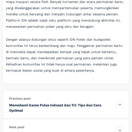
maya maupun secara fisik. Banyak turnamen dan acara permainan kartu
yang diselenggarakan untuk mempertemukan peserta, memungkinkan
mereka untuk bersaing dan menjalin hubungan antar sesama pemain.
Platform IDN adalah salah satu platform yang mendukung aktivitas ini,
menawarkan permainan poker yang seru dan beragam.
Dengan adanya dukungan situs seperti IDN Poker dan kudapoker,
komunitas ini terus berkembang dan maju. Penggemar permainan kartu
di Indonesia dapat mendapatkan tempat yang tepat untuk bertemu,
bermain kartu, dan menikmati permainan yang para pemain cintai.
Kehadiran komunitas ini tidak hanya soal permainan, melainkan juga
termasuk ikatan sosial yang kuat di antara pesertanya.
Previous post
Memahami Game Pulsa Indosat dan Tri: Tips dan Cara
Optimal
Next post