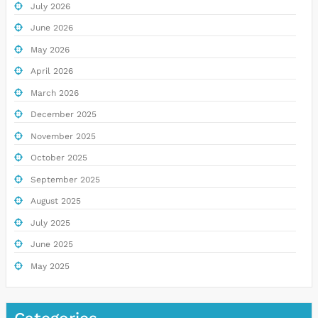
July 2026
June 2026
May 2026
April 2026
March 2026
December 2025
November 2025
October 2025
September 2025
August 2025
July 2025
June 2025
May 2025