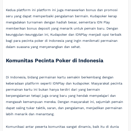
Kedua platform ini platform ini juga menawarkan bonus dan promosi
seru yang dapat memperbaiki pengalaman bermain. Kudapoker kerap
mengadakan turnamen dengan hadiah besar, sementara IDN Play
memberikan bonus deposit yang menarik untuk pemain baru. Dengan
keunggulan-keunggulan ini, Kudapoker dan IDNPlay menjadi opsi terbaik
bagi para pecinta poker di Indonesia yang ingin menikmati permainan
dalam suasana yang menyenangkan dan sehat.
Komunitas Pecinta Poker di Indonesia
Di Indonesia, bidang permainan kartu semakin berkembang dengan
keberadaan platform seperti IDNPlay dan kudapoker. Masyarakat pecinta
permainan kartu ini bukan hanya terdiri dari yang bermain
berpengalaman tetapi juga orang baru yang hendak mempelajari dan
mengasah kemampuan mereka. Dengan masyarakat ini, sejumlah pemain
dapat saling tukar taktik, saran, dan pengalaman, menjadikan permainan
lebih menarik dan menantang.
Komunikasi antar peserta komunitas sangat dinamis, baik itu di dunia