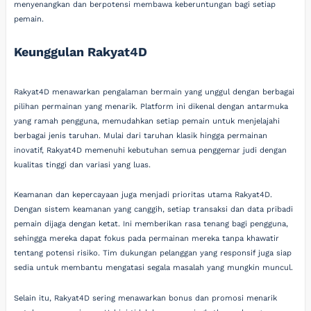
menyenangkan dan berpotensi membawa keberuntungan bagi setiap
pemain.
Keunggulan Rakyat4D
Rakyat4D menawarkan pengalaman bermain yang unggul dengan berbagai
pilihan permainan yang menarik. Platform ini dikenal dengan antarmuka
yang ramah pengguna, memudahkan setiap pemain untuk menjelajahi
berbagai jenis taruhan. Mulai dari taruhan klasik hingga permainan
inovatif, Rakyat4D memenuhi kebutuhan semua penggemar judi dengan
kualitas tinggi dan variasi yang luas.
Keamanan dan kepercayaan juga menjadi prioritas utama Rakyat4D.
Dengan sistem keamanan yang canggih, setiap transaksi dan data pribadi
pemain dijaga dengan ketat. Ini memberikan rasa tenang bagi pengguna,
sehingga mereka dapat fokus pada permainan mereka tanpa khawatir
tentang potensi risiko. Tim dukungan pelanggan yang responsif juga siap
sedia untuk membantu mengatasi segala masalah yang mungkin muncul.
Selain itu, Rakyat4D sering menawarkan bonus dan promosi menarik