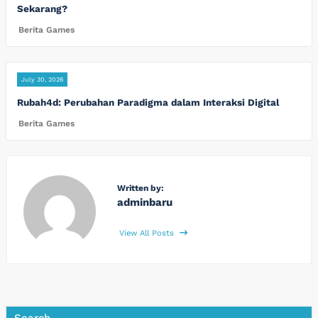
Sekarang?
Berita Games
July 30, 2026
Rubah4d: Perubahan Paradigma dalam Interaksi Digital
Berita Games
Written by:
adminbaru
View All Posts