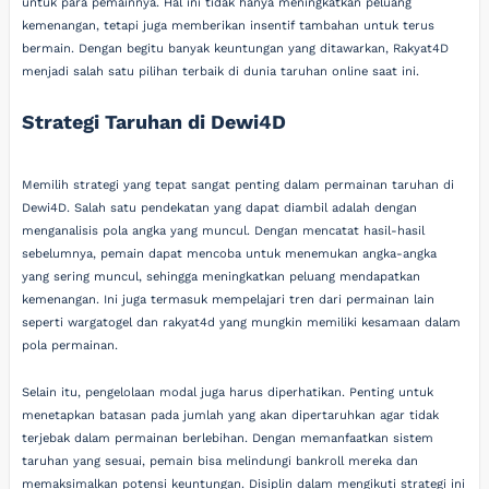
untuk para pemainnya. Hal ini tidak hanya meningkatkan peluang
kemenangan, tetapi juga memberikan insentif tambahan untuk terus
bermain. Dengan begitu banyak keuntungan yang ditawarkan, Rakyat4D
menjadi salah satu pilihan terbaik di dunia taruhan online saat ini.
Strategi Taruhan di Dewi4D
Memilih strategi yang tepat sangat penting dalam permainan taruhan di
Dewi4D. Salah satu pendekatan yang dapat diambil adalah dengan
menganalisis pola angka yang muncul. Dengan mencatat hasil-hasil
sebelumnya, pemain dapat mencoba untuk menemukan angka-angka
yang sering muncul, sehingga meningkatkan peluang mendapatkan
kemenangan. Ini juga termasuk mempelajari tren dari permainan lain
seperti wargatogel dan rakyat4d yang mungkin memiliki kesamaan dalam
pola permainan.
Selain itu, pengelolaan modal juga harus diperhatikan. Penting untuk
menetapkan batasan pada jumlah yang akan dipertaruhkan agar tidak
terjebak dalam permainan berlebihan. Dengan memanfaatkan sistem
taruhan yang sesuai, pemain bisa melindungi bankroll mereka dan
memaksimalkan potensi keuntungan. Disiplin dalam mengikuti strategi ini