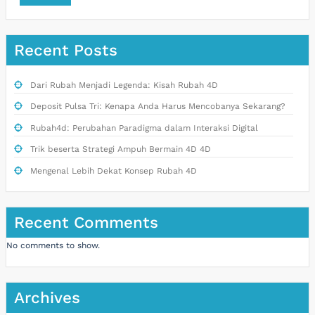
Recent Posts
Dari Rubah Menjadi Legenda: Kisah Rubah 4D
Deposit Pulsa Tri: Kenapa Anda Harus Mencobanya Sekarang?
Rubah4d: Perubahan Paradigma dalam Interaksi Digital
Trik beserta Strategi Ampuh Bermain 4D 4D
Mengenal Lebih Dekat Konsep Rubah 4D
Recent Comments
No comments to show.
Archives