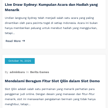
Live Draw Sydney: Kumpulan Acara dan Hadiah yang
Menarik
Undian langsung Sydney telah menjadi salah satu acara yang paling
dinantikan oleh para pecinta togel di setiap Indonesia. Acara ini bukan
hanya memberikan peluang untuk merebut hadiah yang menggiurkan,
tetapi…
Read More
October 14, 2025
By
adminbaru
In
Berita Games
Mendalami Beragam Fitur Slot Qilin dalam Slot Demo
Slot Qilin adalah salah satu permainan yang menarik perhatian para
penggemar judi online. Dengan desain yang menawan dan fitur-fitur
menarik, slot ini menawarkan pengalaman bermain yang tidak hanya
menghibur, tetapi…