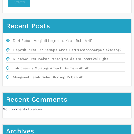
Search
Recent Posts
Dari Rubah Menjadi Legenda: Kisah Rubah 4D
Deposit Pulsa Tri: Kenapa Anda Harus Mencobanya Sekarang?
Rubah4d: Perubahan Paradigma dalam Interaksi Digital
Trik beserta Strategi Ampuh Bermain 4D 4D
Mengenal Lebih Dekat Konsep Rubah 4D
Recent Comments
No comments to show.
Archives