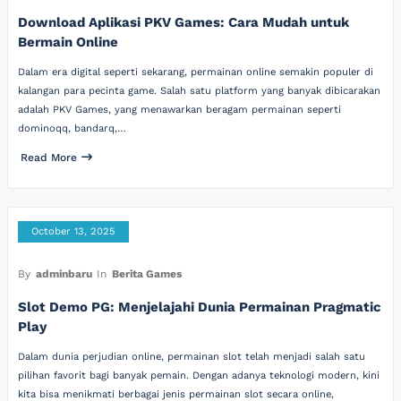
Download Aplikasi PKV Games: Cara Mudah untuk
Bermain Online
Dalam era digital seperti sekarang, permainan online semakin populer di
kalangan para pecinta game. Salah satu platform yang banyak dibicarakan
adalah PKV Games, yang menawarkan beragam permainan seperti
dominoqq, bandarq,…
Read More
October 13, 2025
By
adminbaru
In
Berita Games
Slot Demo PG: Menjelajahi Dunia Permainan Pragmatic
Play
Dalam dunia perjudian online, permainan slot telah menjadi salah satu
pilihan favorit bagi banyak pemain. Dengan adanya teknologi modern, kini
kita bisa menikmati berbagai jenis permainan slot secara online,