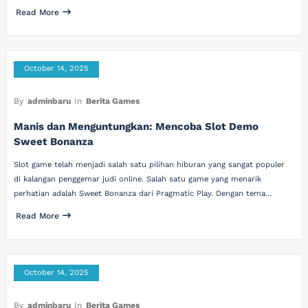
Read More
October 14, 2025
By
adminbaru
In
Berita Games
Manis dan Menguntungkan: Mencoba Slot Demo
Sweet Bonanza
Slot game telah menjadi salah satu pilihan hiburan yang sangat populer
di kalangan penggemar judi online. Salah satu game yang menarik
perhatian adalah Sweet Bonanza dari Pragmatic Play. Dengan tema…
Read More
October 14, 2025
By
adminbaru
In
Berita Games