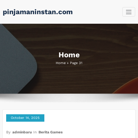
Skip
pinjamaninstan.com
to
content
Home
Home
»
Page 31
October 14, 2025
By
adminbaru
In
Berita Games