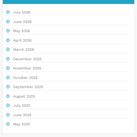
July 2026
June 2026
May 2026
April 2026
March 2026
December 2025
November 2025
October 2025
September 2025
August 2025
July 2025
June 2025
May 2025