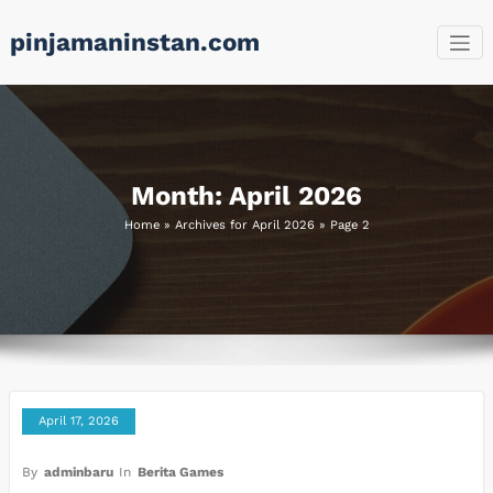
Skip
pinjamaninstan.com
to
content
Month:
April 2026
Home
»
Archives for April 2026
»
Page 2
April 17, 2026
By
adminbaru
In
Berita Games