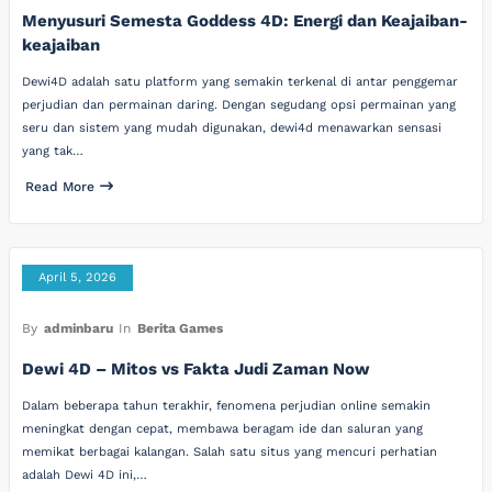
Menyusuri Semesta Goddess 4D: Energi dan Keajaiban-
keajaiban
Dewi4D adalah satu platform yang semakin terkenal di antar penggemar
perjudian dan permainan daring. Dengan segudang opsi permainan yang
seru dan sistem yang mudah digunakan, dewi4d menawarkan sensasi
yang tak…
Read More
April 5, 2026
By
adminbaru
In
Berita Games
Dewi 4D – Mitos vs Fakta Judi Zaman Now
Dalam beberapa tahun terakhir, fenomena perjudian online semakin
meningkat dengan cepat, membawa beragam ide dan saluran yang
memikat berbagai kalangan. Salah satu situs yang mencuri perhatian
adalah Dewi 4D ini,…